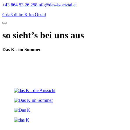
Skip
+43 664 53 26 258
info@das-k-oetztal.at
to
Griaß di im K im Ötztal
content
so sieht’s bei uns aus
Das K - im Sommer