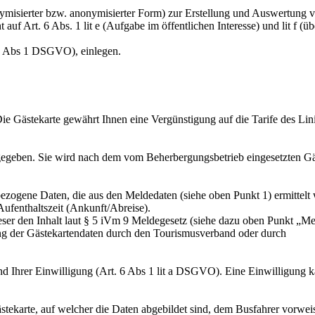
donymisierter bzw. anonymisierter Form) zur Erstellung und Auswertung
auf Art. 6 Abs. 1 lit e (Aufgabe im öffentlichen Interesse) und lit f
 21 Abs 1 DSGVO), einlegen.
e Gästekarte gewährt Ihnen eine Vergünstigung auf die Tarife des Lini
egeben. Sie wird nach dem vom Beherbergungsbetrieb eingesetzten Gäst
ezogene Daten, die aus den Meldedaten (siehe oben Punkt 1) ermittelt w
ufenthaltszeit (Ankunft/Abreise).
ieser den Inhalt laut § 5 iVm 9 Meldegesetz (siehe dazu oben Punkt „Mel
ung der Gästekartendaten durch den Tourismusverband oder durch
und Ihrer Einwilligung (Art. 6 Abs 1 lit a DSGVO). Eine Einwilligung
ekarte, auf welcher die Daten abgebildet sind, dem Busfahrer vorweisen