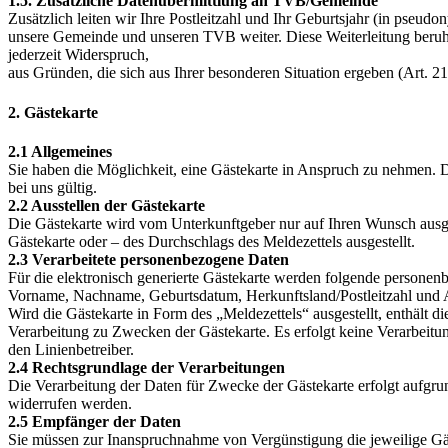
1.5. Zusätzliche Datenübermittlung an TVB/Gemeinde
Zusätzlich leiten wir Ihre Postleitzahl und Ihr Geburtsjahr (in pseu
unsere Gemeinde und unseren TVB weiter. Diese Weiterleitung beruht 
jederzeit Widerspruch,
aus Gründen, die sich aus Ihrer besonderen Situation ergeben (Art.
2. Gästekarte
2.1 Allgemeines
Sie haben die Möglichkeit, eine Gästekarte in Anspruch zu nehmen. Di
bei uns gültig.
2.2 Ausstellen der Gästekarte
Die Gästekarte wird vom Unterkunftgeber nur auf Ihren Wunsch ausg
Gästekarte oder – des Durchschlags des Meldezettels ausgestellt.
2.3 Verarbeitete personenbezogene Daten
Für die elektronisch generierte Gästekarte werden folgende personenb
Vorname, Nachname, Geburtsdatum, Herkunftsland/Postleitzahl und A
Wird die Gästekarte in Form des „Meldezettels“ ausgestellt, enthält d
Verarbeitung zu Zwecken der Gästekarte. Es erfolgt keine Verarbeit
den Linienbetreiber.
2.4 Rechtsgrundlage der Verarbeitungen
Die Verarbeitung der Daten für Zwecke der Gästekarte erfolgt aufgr
widerrufen werden.
2.5 Empfänger der Daten
Sie müssen zur Inanspruchnahme von Vergünstigung die jeweilige Gäst