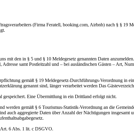
ftragsverarbeiters (Firma Feratell, booking.com, Airbnb) nach § § 19 
gt.
i uns mit den in § 5 und § 10 Meldegesetz genannten Daten anzumelden. 
, Adresse samt Postleitzahl und – bei ausländischen Gästen – Art, Nu
erpflichtung gemäß § 19 Meldegesetz-Durchführungs-Verordnung in ein
hutzerklärung genannt sind, länger verarbeitet werden Das Gästeverzeich
 gespeichert. Eine Übermittlung in ein Drittland erfolgt nicht.
nd werden gemäß § 6 Tourismus-Statistik-Verordnung an die Gemeinde, 
d auch aggregierte Daten über Anzahl der Nächtigungen insgesamt und
ufenthaltsabgabegesetz.
 Art. 6 Abs. 1 lit. c DSGVO.